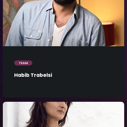
trending_flat
TEAM
Habib Trabelsi