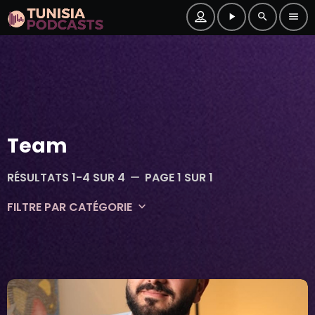
play_arrow
search
menu
Team
RÉSULTATS 1-4 SUR 4
PAGE 1 SUR 1
remove
FILTRE PAR CATÉGORIE
keyboard_arrow_down
Magazine
Team