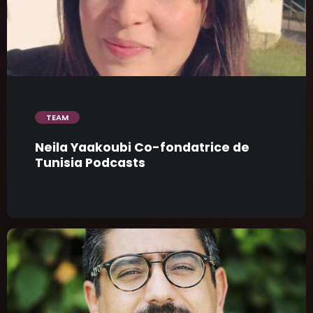
trending_flat
TEAM
Neila Yaakoubi Co-fondatrice de
Tunisia Podcasts