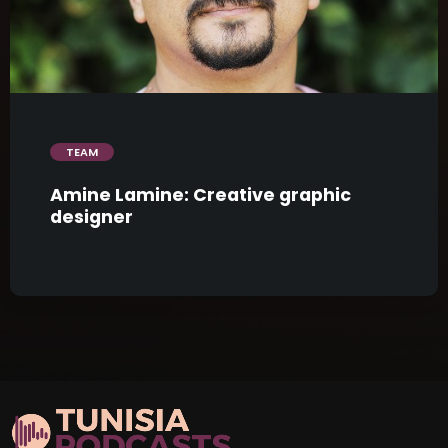
trending_flat
TEAM
Amine Lamine: Creative graphic
designer