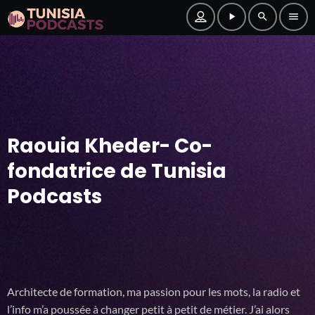
play_arrow
search
menu
Raouia Kheder- Co-
fondatrice de Tunisia
Podcasts
Architecte de formation, ma passion pour les mots, la radio et
l’info m’a poussée à changer petit à petit de métier. J’ai alors