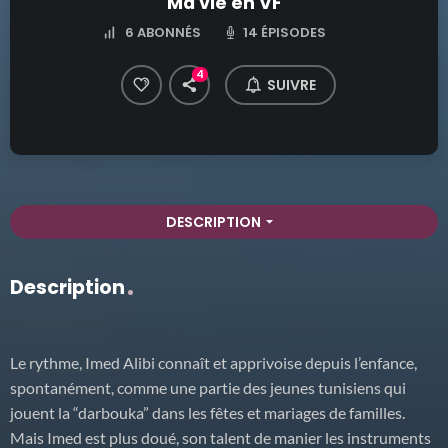
Ma vie en VF
14 ÉPISODES
6
ABONNÉS
4
SUIVRE
DESCRIPTION
arrow_drop_down
Description
Le rythme, Imed Alibi connaît et apprivoise depuis l’enfance,
spontanément, comme une partie des jeunes tunisiens qui
jouent la “darbouka” dans les fêtes et mariages de familles.
Mais Imed est plus doué, son talent de manier les instruments