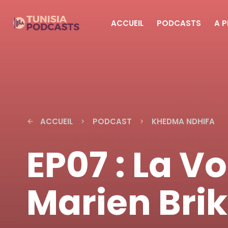
ACCUEIL
PODCASTS
A 
ACCUEIL
PODCAST
KHEDMA NDHIFA
arrow_back
keyboard_arrow_right
keyboard_arrow_right
EP07 : La V
Marien Brik