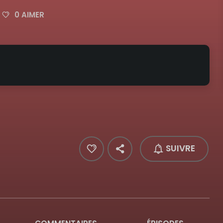
0
AIMER
SUIVRE