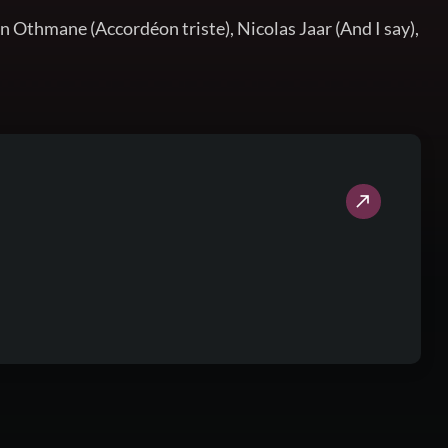
 Othmane (Accordéon triste), Nicolas Jaar (And I say),
call_made