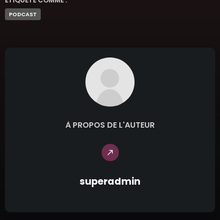
ÉTIQUETÉ COMME :
PODCAST
À PROPOS DE L'AUTEUR
call_made
superadmin