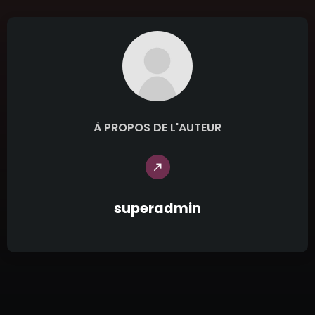
À PROPOS DE L'AUTEUR
call_made
superadmin