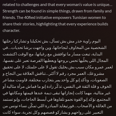
related to challenges and that every woman’s value is unique…
Strength can be found in simple things, drawn from family and
friends. The 40fied initiative empowers Tunisian women to
share their stories, highlighting that every experience builds
character.
اليوم راوية خذر مش بش تسأل، بش تحكيلنا و تشاركنا رحلتها
الشخصية من المخاوف لنجاحاتها، وين واجهت برشا تحديات…في
البداية، تبعت مسار ما توافقش مع رغباتها، مع الوقت اكتشفت
المجال اللي يخلّيها تحس بروحها ويعطيها الفرصة تعبر على نفسها،
لعمر عمرو مكان سبب بش يخليك تقول لا على حلمتك، لا على تحقيق
مشروعك، العمر مجرد رقم لا أكثر…تناقش العلاقة بين النجاح و
الصعوبات، وتأكد إنو كل واحد يمر بتجارب مختلفة. قاومت مشاعر
الخوف و قلة الثقة في النفس، تذكّر زادة إنو ما فماش مرأة مثالية أو
غير مثالية، مهما كانت إنجازاتها تبقى ديمة عندها قيمتها ومكانتها في
المجتمع, تؤكد إنو القوة نجمو نلقاوها في أبسط الحاجات، وإنو تستمد
من العائلة و الأصحاب…فورتيفايد المبادرة اللي تمكّن نساء تونس من
التعبير على رواحهم و يشاركو قصصهم وكل تجربة، سواء كانت