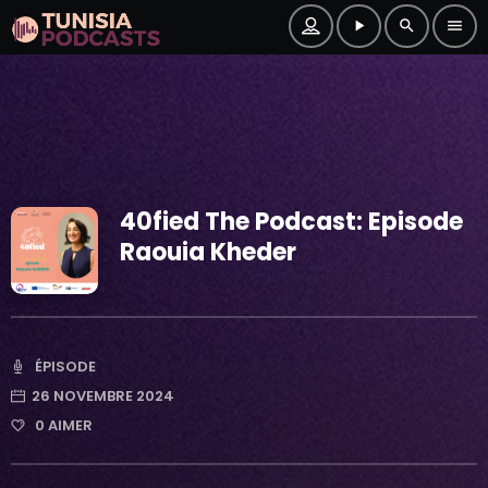
play_arrow
search
menu
40fied The Podcast: Episode
Raouia Kheder
ÉPISODE
26 NOVEMBRE 2024
0
AIMER