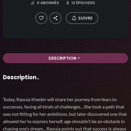
12 ÉPISODES
0
ABONNÉS
SUIVRE
DESCRIPTION
arrow_drop_down
Description
Today, Raouia Kheder will share her journey from fears to
successes, facing all kinds of challenges…She took a path that
was not fitting for her ambitions, but later discovered one that
allowed her to express herself, age shouldn’t be an obstacle in
chasing one’s dream…Raouia points out that success is always